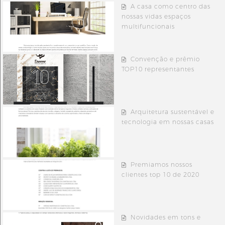
A casa como centro das
nossas vidas espaços
multifuncionais
Convenção e prêmio
TOP10 representantes
Arquitetura sustentável e
tecnologia em nossas casas
Premiamos nossos
clientes top 10 de 2020
Novidades em tons e