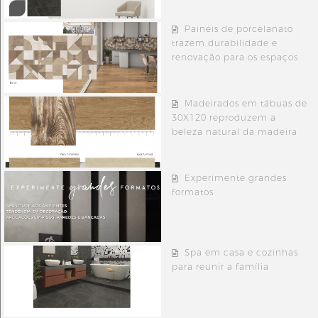
Painéis de porcelanato
trazem durabilidade e
renovação para os espaços
Madeirados em tábuas de
30X120 reproduzem a
beleza natural da madeira
Experimente grandes
formatos
Spa em casa e cozinhas
para reunir a família