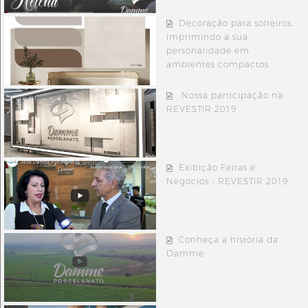
Decoração para solteiros,
imprimindo a sua
personalidade em
ambientes compactos
Nossa participação na
REVESTIR 2019
Exibição Feiras e
Negócios - REVESTIR 2019
Conheça a história da
Damme