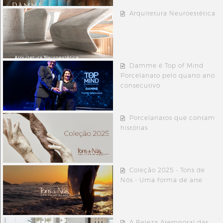
Arquitetura Neuroestética
Damme é Top of Mind
Porcelanato pelo quarto ano
consecutivo
Porcelanatos que contam
histórias
Coleção 2025 - Tons de
Nós - Uma forma de arte
A Beleza Atemporal das