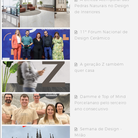
Pedras Naturais no Design
de Interiores
11º Fórum Nacional de
Design Cerâmico
A geração Z também
quer casa
Damme é Top of Mind
Porcelanato pelo terceiro
ano consecutivo
Semana de Design -
Milão