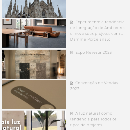
Experimente a tendência
de Integração de Ambientes
e inove seus projetos com a
Damme Porcelanato
Expo Revestir 2023
Convenção de Vendas
2023!
A luz natural como
tendência para todos os
tipos de projetos