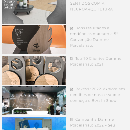
SENTIDOS COM A
NEUROARQUITETURA
Bons resultados e
tendências marcam a 5ª
Convenção Damme
Porcelanato
Top 10 Clientes Damme
Porcelanato 2021
Revestir 2022: explore aos
detalhes de nosso stand e
conheça o Best In Show
Campanha Damme
Porcelanato 2022 – Seu