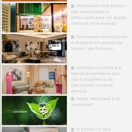
Porcelanato York Bianco
traz neutralidade e
sofisticação para um quarto
cheio de cor e diversão
Porcelanato York Caramel
é destaque em projeto da
Mostra Casa Conceito
Conheça o charme e a
beleza do ambiente que
traz a imponência do
porcelanato Cimento
Almond
Nossa identidade é ser
sustentável
O ESTIMULO DOS