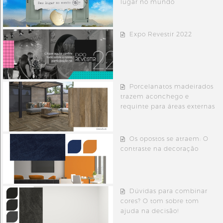
lugar no mundo
Expo Revestir 2022
Porcelanatos madeirados
trazem aconchego e
requinte para áreas externas
Os opostos se atraem: O
contraste na decoração
Dúvidas para combinar
cores? O tom sobre tom
ajuda na decisão!