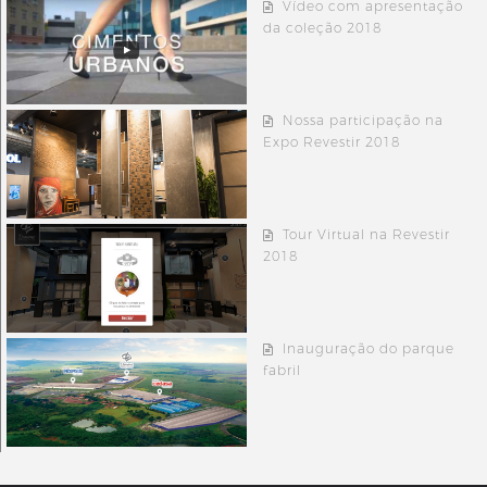
Vídeo com apresentação
da coleção 2018
Nossa participação na
Expo Revestir 2018
Tour Virtual na Revestir
2018
Inauguração do parque
fabril