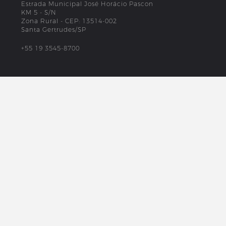
Estrada Municipal José Horácio Pascon
KM 5 - S/N
Zona Rural - CEP: 13514-002
Santa Gertrudes/SP
+55 19 3545-8700