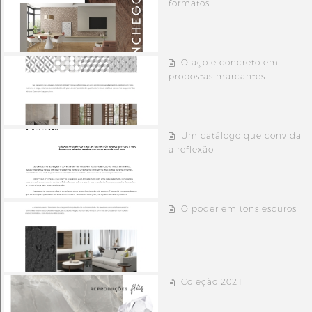
formatos
O aço e concreto em
propostas marcantes
Um catálogo que convida
a reflexão
O poder em tons escuros
Coleção 2021