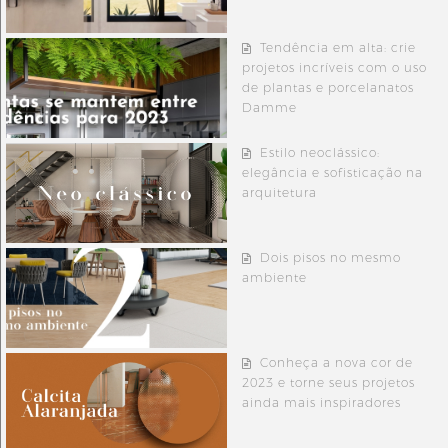
Tendência em alta: crie
projetos incríveis com o uso
de plantas e porcelanatos
Damme
Estilo neoclássico:
elegância e sofisticação na
arquitetura
Dois pisos no mesmo
ambiente
Conheça a nova cor de
2023 e torne seus projetos
ainda mais inspiradores