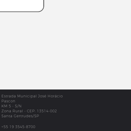
Estrada Municipal José Horácio
Pascon
KM 5 - S/N
Zona Rural - CEP: 13514-002
Santa Gertrudes/SP
+55 19 3545-8700