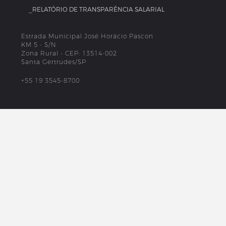
_RELATÓRIO DE TRANSPARÊNCIA SALARIAL
Estrada Municipal José Horácio Pascon
KM 5 - S/N
Zona Rural - CEP: 13514-002
Santa Gertrudes/SP
+55 19 3545-8700