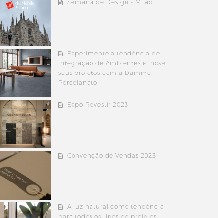
Semana de Design - Milão
Experimente a tendência de
Integração de Ambientes e inove
seus projetos com a Damme
Porcelanato
Expo Revestir 2023
Convenção de Vendas 2023!
A luz natural como tendência
para todos os tipos de projetos