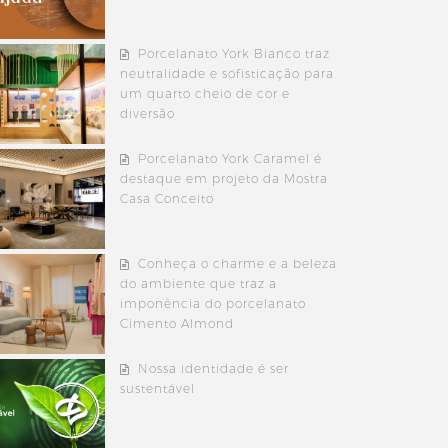
Porcelanato York Bianco traz
neutralidade e sofisticação para
um quarto cheio de cor e
diversão
Porcelanato York Caramel é
destaque em projeto da Mostra
Casa Conceito
Conheça o charme e a beleza
do ambiente que traz a
imponência do porcelanato
Cimento Almond
Nossa identidade é ser
sustentável