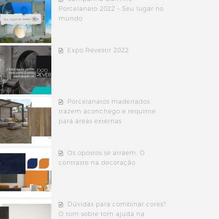
Porcelanato 2022 – Seu lugar no
mundo
Expo Revestir 2022
Porcelanatos madeirados
trazem aconchego e requinte
para áreas externas
Os opostos se atraem: O
contraste na decoração
Dúvidas para combinar cores?
O tom sobre tom ajuda na