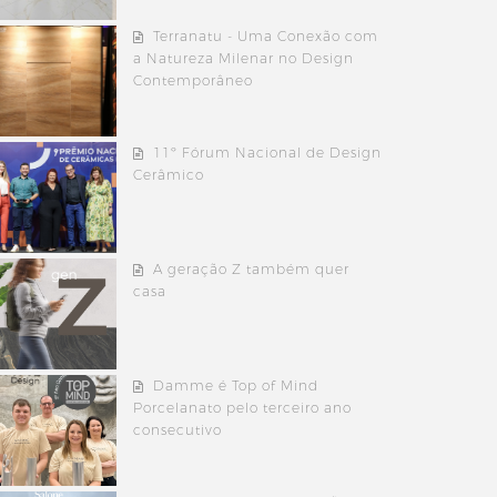
Terranatu - Uma Conexão com
a Natureza Milenar no Design
Contemporâneo
11º Fórum Nacional de Design
Cerâmico
A geração Z também quer
casa
Damme é Top of Mind
Porcelanato pelo terceiro ano
consecutivo