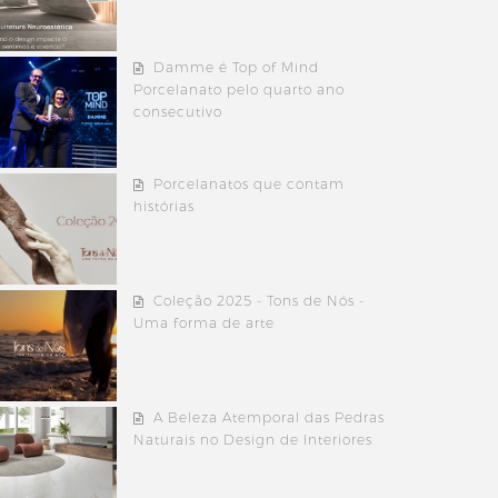
Damme é Top of Mind
Porcelanato pelo quarto ano
consecutivo
Porcelanatos que contam
histórias
Coleção 2025 - Tons de Nós -
Uma forma de arte
A Beleza Atemporal das Pedras
Naturais no Design de Interiores