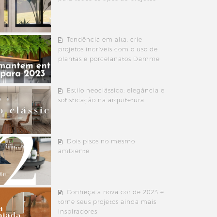
Tendência em alta: crie
projetos incríveis com o uso de
plantas e porcelanatos Damme
Estilo neoclássico: elegância e
sofisticação na arquitetura
Dois pisos no mesmo
ambiente
Conheça a nova cor de 2023 e
torne seus projetos ainda mais
inspiradores