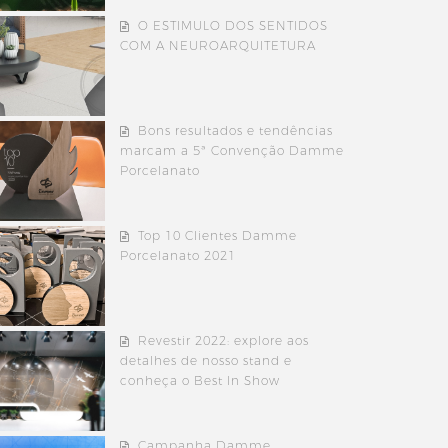
O ESTIMULO DOS SENTIDOS
COM A NEUROARQUITETURA
Bons resultados e tendências
marcam a 5ª Convenção Damme
Porcelanato
Top 10 Clientes Damme
Porcelanato 2021
Revestir 2022: explore aos
detalhes de nosso stand e
conheça o Best In Show
Campanha Damme