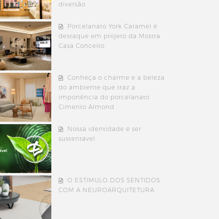
diversão
Porcelanato York Caramel é
destaque em projeto da Mostra
Casa Conceito
Conheça o charme e a beleza
do ambiente que traz a
imponência do porcelanato
Cimento Almond
Nossa identidade é ser
sustentável
O ESTIMULO DOS SENTIDOS
COM A NEUROARQUITETURA