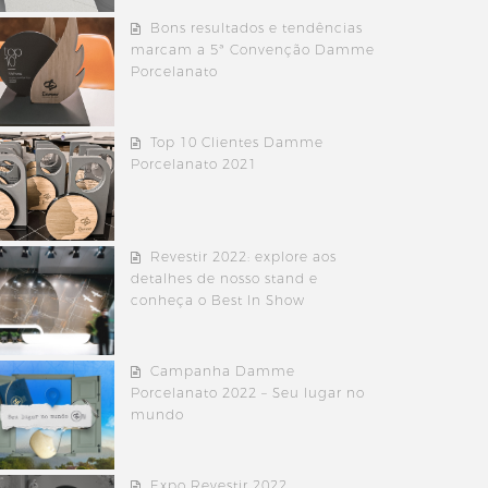
Bons resultados e tendências
marcam a 5ª Convenção Damme
Porcelanato
Top 10 Clientes Damme
Porcelanato 2021
Revestir 2022: explore aos
detalhes de nosso stand e
conheça o Best In Show
Campanha Damme
Porcelanato 2022 – Seu lugar no
mundo
Expo Revestir 2022