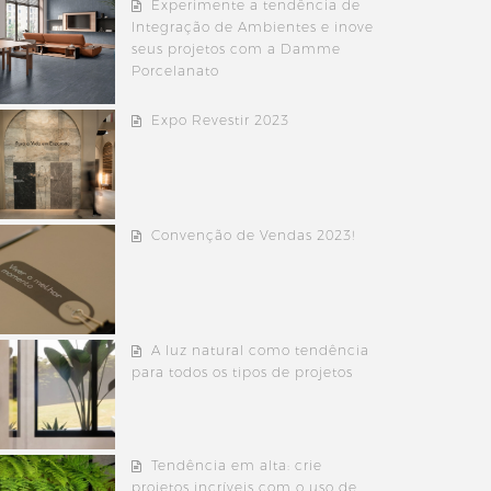
Experimente a tendência de
Integração de Ambientes e inove
seus projetos com a Damme
Porcelanato
Expo Revestir 2023
Convenção de Vendas 2023!
A luz natural como tendência
para todos os tipos de projetos
Tendência em alta: crie
projetos incríveis com o uso de