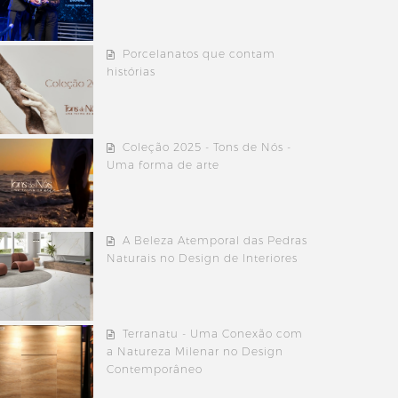
Porcelanatos que contam
histórias
Coleção 2025 - Tons de Nós -
Uma forma de arte
A Beleza Atemporal das Pedras
Naturais no Design de Interiores
Terranatu - Uma Conexão com
a Natureza Milenar no Design
Contemporâneo