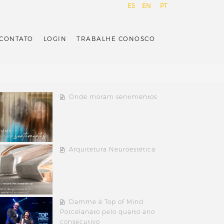
ES
EN
PT
CONTATO
LOGIN
TRABALHE CONOSCO
Onde moram sentimentos
Arquitetura Neuroestética
Damme é Top of Mind
Porcelanato pelo quarto ano
consecutivo