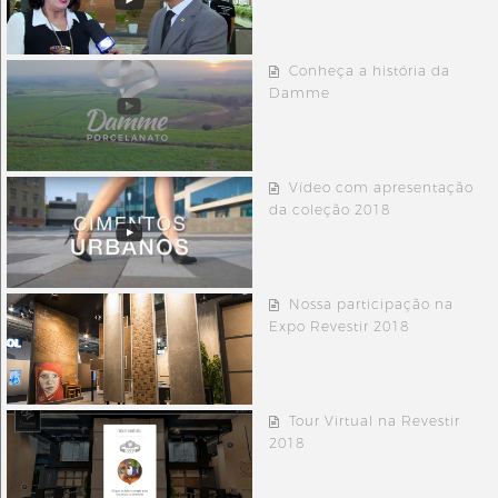
Conheça a história da
Damme
Vídeo com apresentação
da coleção 2018
Nossa participação na
Expo Revestir 2018
Tour Virtual na Revestir
2018