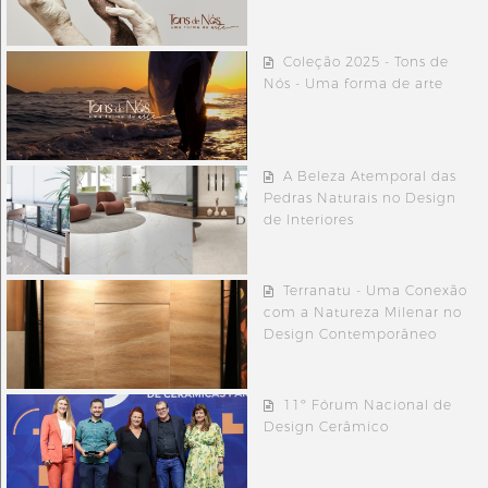
Coleção 2025 - Tons de
Nós - Uma forma de arte
A Beleza Atemporal das
Pedras Naturais no Design
de Interiores
Terranatu - Uma Conexão
com a Natureza Milenar no
Design Contemporâneo
11º Fórum Nacional de
Design Cerâmico