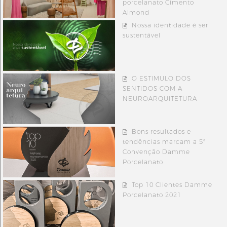
porcelanato Cimento
Almond
Nossa identidade é ser
sustentável
O ESTIMULO DOS
SENTIDOS COM A
NEUROARQUITETURA
Bons resultados e
tendências marcam a 5ª
Convenção Damme
Porcelanato
Top 10 Clientes Damme
Porcelanato 2021