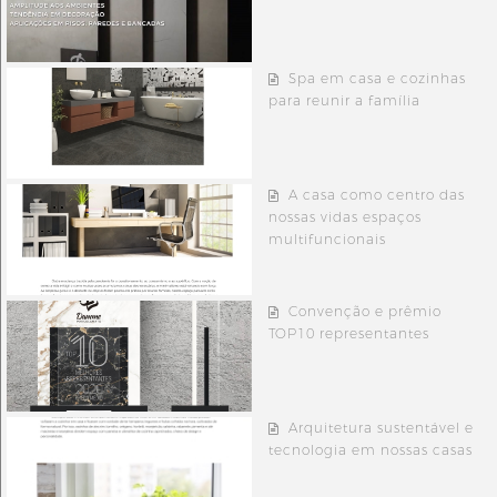
Spa em casa e cozinhas
para reunir a família
A casa como centro das
nossas vidas espaços
multifuncionais
Convenção e prêmio
TOP10 representantes
Arquitetura sustentável e
tecnologia em nossas casas