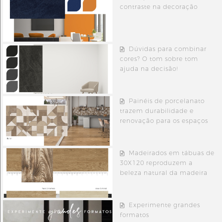
contraste na decoração
Dúvidas para combinar
cores? O tom sobre tom
ajuda na decisão!
Painéis de porcelanato
trazem durabilidade e
renovação para os espaços
Madeirados em tábuas de
30X120 reproduzem a
beleza natural da madeira
Experimente grandes
formatos