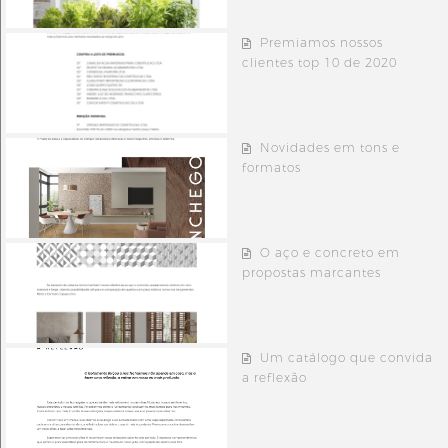
Premiamos nossos
clientes top 10 de 2020
Novidades em tons e
formatos
O aço e concreto em
propostas marcantes
Um catálogo que convida
a reflexão