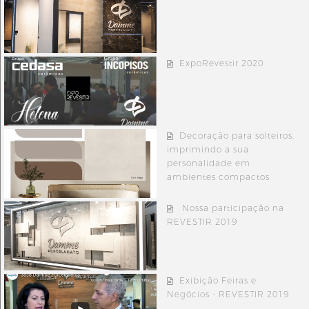
ExpoRevestir 2020
Decoração para solteiros,
imprimindo a sua
personalidade em
ambientes compactos
Nossa participação na
REVESTIR 2019
Exibição Feiras e
Negócios - REVESTIR 2019