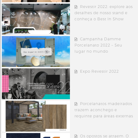
Revestir 2022: explore aos
detalhes de nosso stand e
conheça o Best In Show
Campanha Damme
Porcelanato 2022 – Seu
lugar no mundo
Expo Revestir 2022
Porcelanatos madeirados
trazem aconchego e
requinte para áreas externas
Os opostos se atraem: O