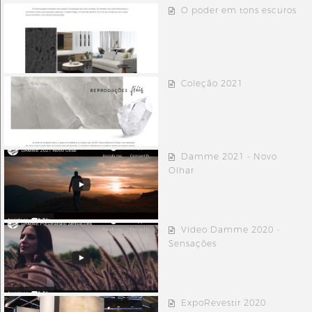
O poder em tons escuros
Coleção 2021
Damme 2021 - Novo
Olhar
Vídeo Damme 2020 -
Sensações
ExpoRevestir 2020