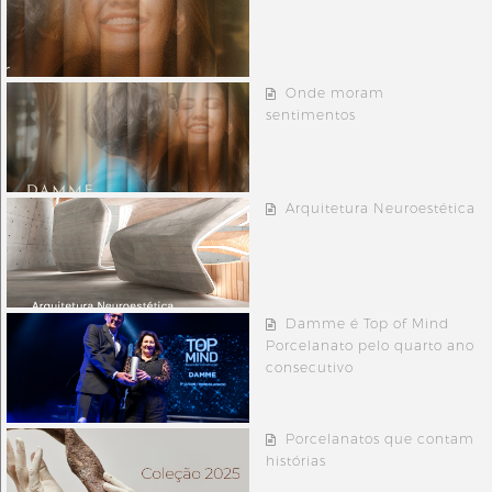
Onde moram
sentimentos
Arquitetura Neuroestética
Damme é Top of Mind
Porcelanato pelo quarto ano
consecutivo
Porcelanatos que contam
histórias