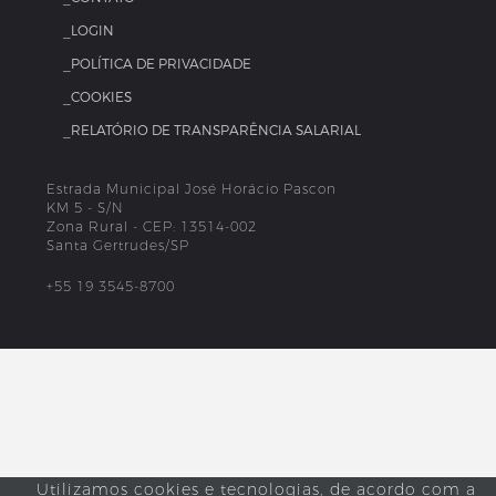
_LOGIN
_POLÍTICA DE PRIVACIDADE
_COOKIES
_RELATÓRIO DE TRANSPARÊNCIA SALARIAL
Estrada Municipal José Horácio Pascon
KM 5 - S/N
Zona Rural - CEP: 13514-002
Santa Gertrudes/SP
+55 19 3545-8700
Utilizamos cookies e tecnologias, de acordo com a