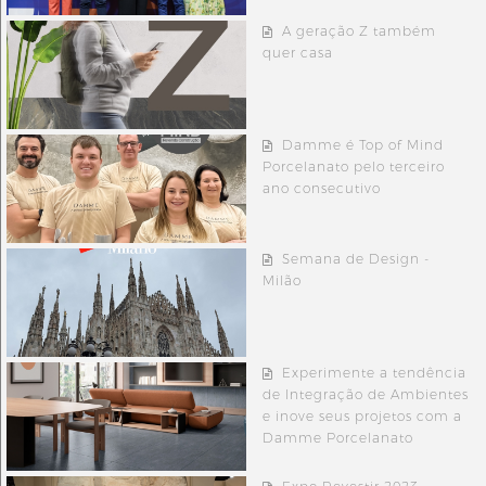
A geração Z também
quer casa
Damme é Top of Mind
Porcelanato pelo terceiro
ano consecutivo
Semana de Design -
Milão
Experimente a tendência
de Integração de Ambientes
e inove seus projetos com a
Damme Porcelanato