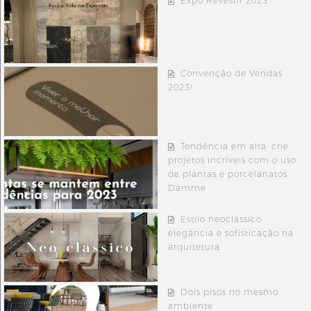
Expo Revestir 2023
Convenção de Vendas
2023!
Tendência em alta: crie
projetos incríveis com o uso
de plantas e porcelanatos
Damme
Estilo neoclássico:
elegância e sofisticação na
arquitetura
Dois pisos no mesmo
ambiente