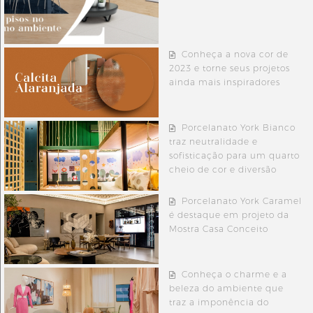
Conheça a nova cor de
2023 e torne seus projetos
ainda mais inspiradores
Porcelanato York Bianco
traz neutralidade e
sofisticação para um quarto
cheio de cor e diversão
Porcelanato York Caramel
é destaque em projeto da
Mostra Casa Conceito
Conheça o charme e a
beleza do ambiente que
traz a imponência do