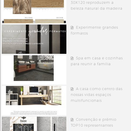
30X120 reproduzem a
beleza natural da madeira
Experimente grandes
formatos
Spa em casa e cozinhas
para reunir a família
A casa como centro das
nossas vidas espaços
multifuncionais
Convenção e prêmio
TOP10 representantes