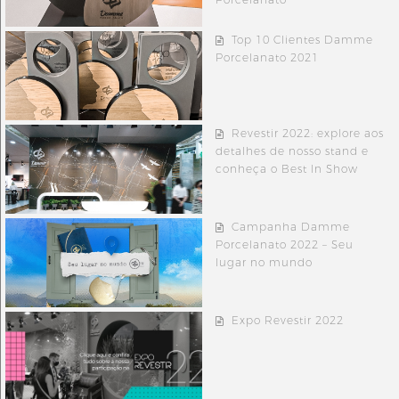
Porcelanato
Top 10 Clientes Damme
Porcelanato 2021
Revestir 2022: explore aos
detalhes de nosso stand e
conheça o Best In Show
Campanha Damme
Porcelanato 2022 – Seu
lugar no mundo
Expo Revestir 2022