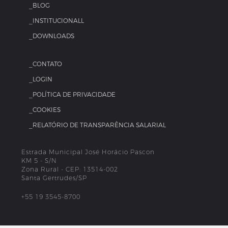
_BLOG
_INSTITUCIONALL
_DOWNLOADS
_CONTATO
_LOGIN
_POLÍTICA DE PRIVACIDADE
_COOKIES
_RELATÓRIO DE TRANSPARÊNCIA SALARIAL
Estrada Municipal José Horácio Pascon
KM 5 - S/N
Zona Rural - CEP: 13514-002
Santa Gertrudes/SP
+55 19 3545-8700