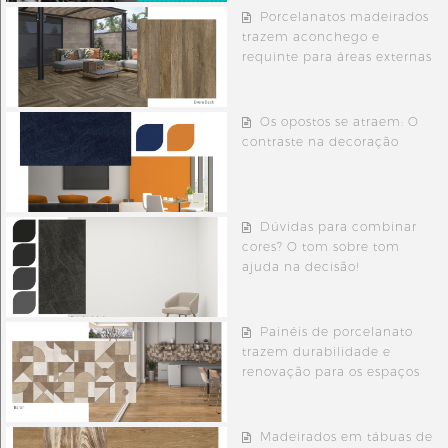
Porcelanatos madeirados
trazem aconchego e
requinte para áreas externas
Os opostos se atraem: O
contraste na decoração
Dúvidas para combinar
cores? O tom sobre tom
ajuda na decisão!
Painéis de porcelanato
trazem durabilidade e
renovação para os espaços
Madeirados em tábuas de