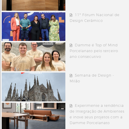
11º Fórum Nacional de
Design Cerâmico
Damme é Top of Mind
Porcelanato pelo terceiro
ano consecutivo
Semana de Design -
Milão
Experimente a tendência
de Integração de Ambientes
e inove seus projetos com a
Damme Porcelanato