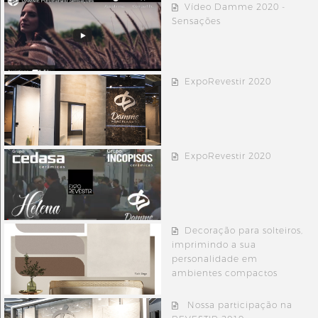
Vídeo Damme 2020 -
Sensações
ExpoRevestir 2020
ExpoRevestir 2020
Decoração para solteiros,
imprimindo a sua
personalidade em
ambientes compactos
Nossa participação na