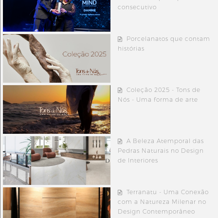
consecutivo
Porcelanatos que contam
histórias
Coleção 2025 - Tons de
Nós - Uma forma de arte
A Beleza Atemporal das
Pedras Naturais no Design
de Interiores
Terranatu - Uma Conexão
com a Natureza Milenar no
Design Contemporâneo