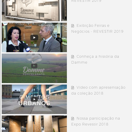
REVESTIR 2019
Exibição Feiras e
Negócios - REVESTIR 2019
Conheça a história da
Damme
Vídeo com apresentação
da coleção 2018
Nossa participação na
Expo Revestir 2018