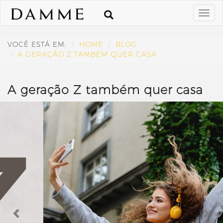
VOCÊ ESTÁ EM:
HOME
BLOG
A GERAÇÃO Z TAMBÉM QUER CASA
A geração Z também quer casa