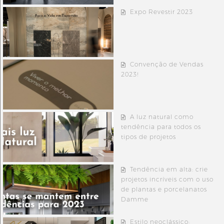
Expo Revestir 2023
Convenção de Vendas
2023!
A luz natural como
tendência para todos os
tipos de projetos
Tendência em alta: crie
projetos incríveis com o uso
de plantas e porcelanatos
Damme
Estilo neoclássico: