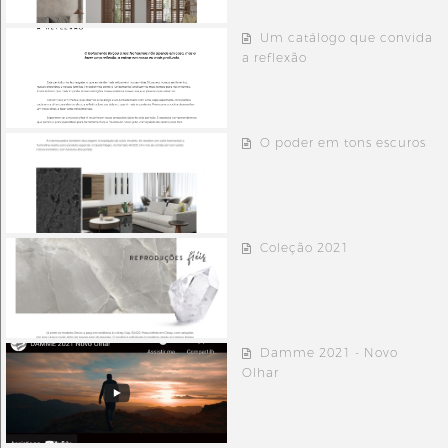
Um catálogo que convida
a reflexão
O poder em tons escuros
Coleção 2021
Damme 2021 - Novo
Olhar