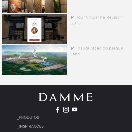
Tour Virtual na Revestir
2018
Inauguração do parque
fabril
_PRODUTOS
_INSPIRAÇÕES