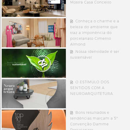
Mostra Casa Conceito
Conheça o charme e a
beleza do ambiente que
traz a imponência do
porcelanato Cimento
Almond
Nossa identidade é ser
sustentável
O ESTIMULO DOS
SENTIDOS COM A
NEUROARQUITETURA
Bons resultados e
tendências marcam a 5ª
Convenção Damme