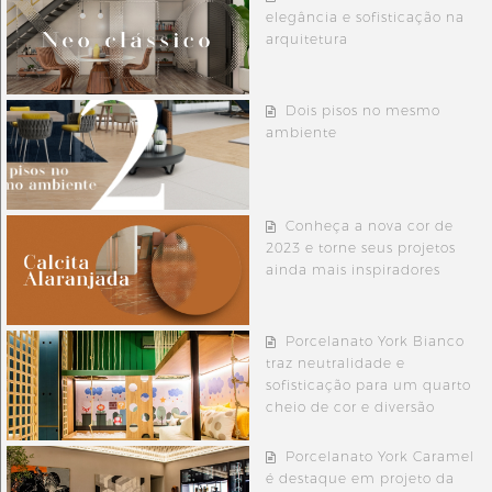
elegância e sofisticação na
arquitetura
Dois pisos no mesmo
ambiente
Conheça a nova cor de
2023 e torne seus projetos
ainda mais inspiradores
Porcelanato York Bianco
traz neutralidade e
sofisticação para um quarto
cheio de cor e diversão
Porcelanato York Caramel
é destaque em projeto da