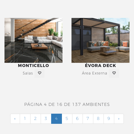
MONTICELLO
ÉVORA DECK
Salas
Área Externa
PÁGINA 4 DE 16 DE 137 AMBIENTES
«
1
2
3
4
5
6
7
8
9
»