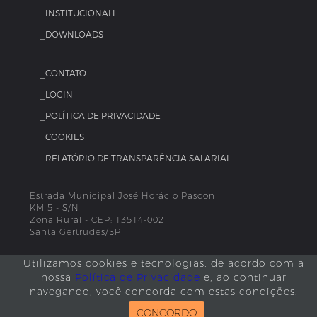
_INSTITUCIONALL
_DOWNLOADS
_CONTATO
_LOGIN
_POLÍTICA DE PRIVACIDADE
_COOKIES
_RELATÓRIO DE TRANSPARÊNCIA SALARIAL
Estrada Municipal José Horácio Pascon
KM 5 - S/N
Zona Rural - CEP: 13514-002
Santa Gertrudes/SP
+55 19 3545-8700
Utilizamos cookies e tecnologias, de acordo com a
nossa
Política de Privacidade
e, ao continuar
navegando, você concorda com estas condições.
CONCORDO