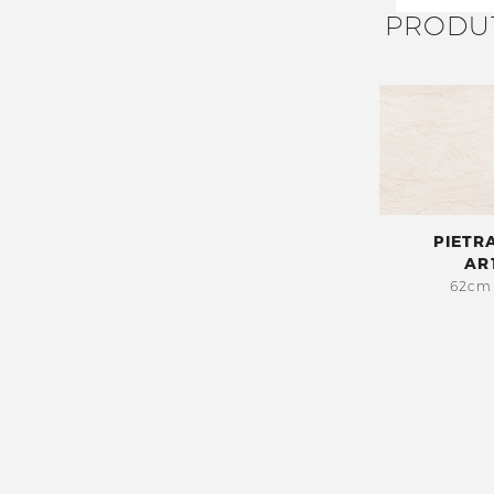
PRODU
PIETR
AR
62cm