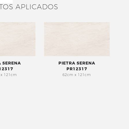
TOS APLICADOS
A SERENA
PIETRA SERENA
12317
PR12317
 x 121cm
62cm x 121cm