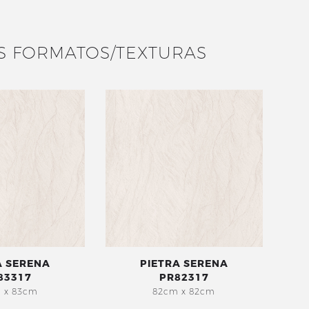
S FORMATOS/TEXTURAS
A SERENA
PIETRA SERENA
83317
PR82317
 x 83cm
82cm x 82cm