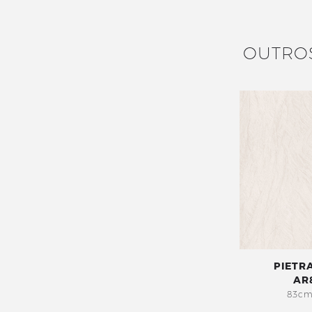
OUTRO
PIETR
AR
83cm