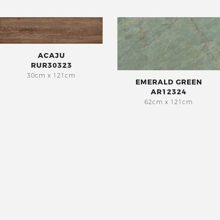
ACAJU
RUR30323
30cm x 121cm
EMERALD GREEN
AR12324
62cm x 121cm