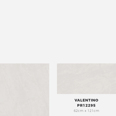
VALENTINO
PR12295
62cm x 121cm