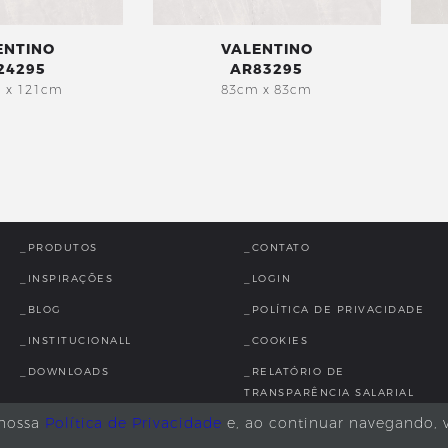
ENTINO
VALENTINO
24295
AR83295
 x 121cm
83cm x 83cm
_PRODUTOS
_CONTATO
_INSPIRAÇÕES
_LOGIN
_BLOG
_POLÍTICA DE PRIVACIDADE
_INSTITUCIONALL
_COOKIES
_DOWNLOADS
_RELATÓRIO DE
TRANSPARÊNCIA SALARIAL
 nossa
Política de Privacidade
e, ao continuar navegando, 