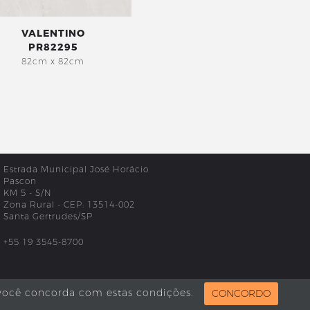
VALENTINO
PR82295
82cm x 82cm
Estrada Municipal José Horácio
Pascon
KM 5 - S/N
Zona Rural - CEP: 13514-002
Santa Gertrudes/SP
+55 19 3545-8700
você concorda com estas condições.
CONCORDO