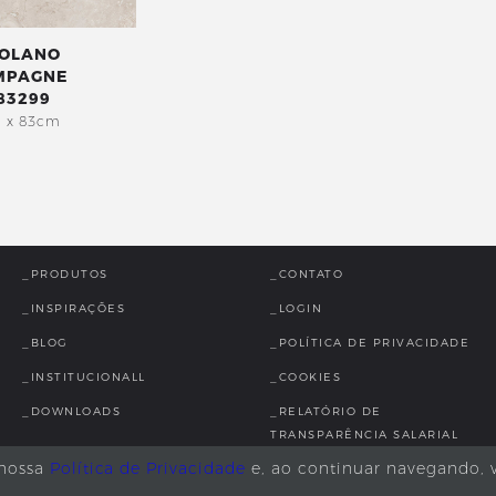
OLANO
MPAGNE
83299
 x 83cm
_PRODUTOS
_CONTATO
_INSPIRAÇÕES
_LOGIN
_BLOG
_POLÍTICA DE PRIVACIDADE
_INSTITUCIONALL
_COOKIES
_DOWNLOADS
_RELATÓRIO DE
TRANSPARÊNCIA SALARIAL
 nossa
Política de Privacidade
e, ao continuar navegando, 