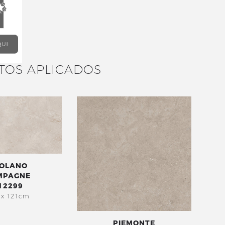
TOS APLICADOS
OLANO
MPAGNE
12299
 x 121cm
PIEMONTE