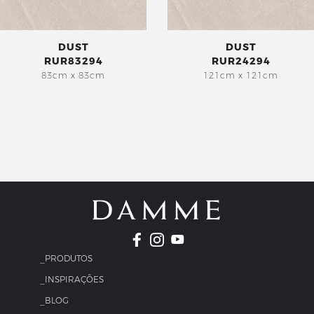
DUST
DUST
RUR83294
RUR24294
83cm x 83cm
121cm x 121cm
_PRODUTOS
_INSPIRAÇÕES
_BLOG