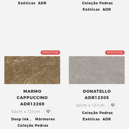
Exóticas
ADR
Coleção Pedras
Exóticas
ADR
Sketchup
Sketchup
MARMO
DONATELLO
CAPPUCCINO
ADR12305
ADR12269
62cm x 121cm
62cm x 121cm
Coleção Pedras
Deep Ink
,
Mármores
Exóticas
ADR
Coleção Pedras