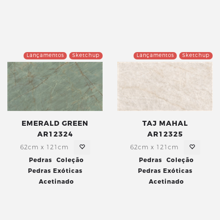
Lançamentos
Sketchup
Lançamentos
Sketchup
EMERALD GREEN
TAJ MAHAL
AR12324
AR12325
62cm x 121cm
62cm x 121cm
Pedras
Coleção
Pedras
Coleção
Pedras Exóticas
Pedras Exóticas
Acetinado
Acetinado