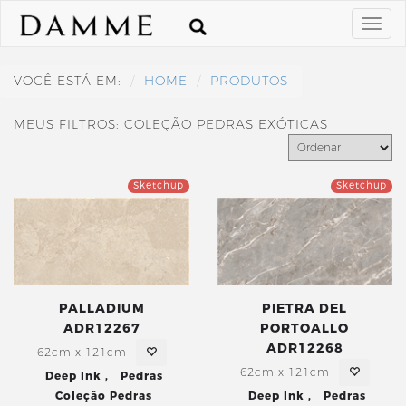
VOCÊ ESTÁ EM:
HOME
PRODUTOS
MEUS FILTROS: COLEÇÃO PEDRAS EXÓTICAS
Sketchup
Sketchup
PALLADIUM
PIETRA DEL
ADR12267
PORTOALLO
ADR12268
62cm x 121cm
62cm x 121cm
Deep Ink
,
Pedras
Coleção Pedras
Deep Ink
,
Pedras