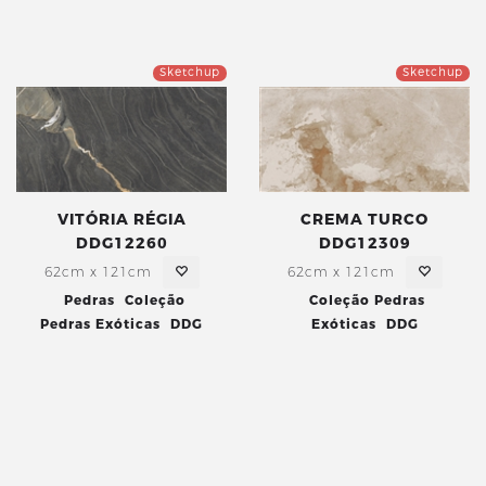
Sketchup
Sketchup
VITÓRIA RÉGIA
CREMA TURCO
DDG12260
DDG12309
62cm x 121cm
62cm x 121cm
Pedras
Coleção
Coleção Pedras
Pedras Exóticas
DDG
Exóticas
DDG