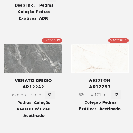
Deep Ink
,
Pedras
Coleção Pedras
Exóticas
ADR
Sketchup
Sketchup
ARISTON
VENATO GRIGIO
AR12297
AR12242
62cm x 121cm
62cm x 121cm
Coleção Pedras
Pedras
Coleção
Exóticas
Acetinado
Pedras Exóticas
Acetinado