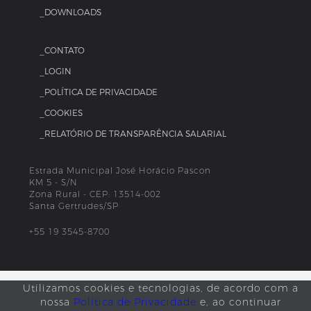
_DOWNLOADS
_CONTATO
_LOGIN
_POLÍTICA DE PRIVACIDADE
_COOKIES
_RELATÓRIO DE TRANSPARÊNCIA SALARIAL
Estrada Municipal José Horácio Pascon
KM 5 - S/N
Zona Rural - CEP: 13514-002
Santa Gertrudes/SP
+55 19 3545-8700
Utilizamos cookies e tecnologias, de acordo com a
nossa
Política de Privacidade
e, ao continuar