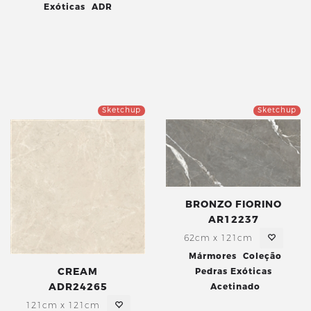
Exóticas
ADR
Sketchup
Sketchup
BRONZO FIORINO
AR12237
62cm x 121cm
Mármores
Coleção
CREAM
Pedras Exóticas
ADR24265
Acetinado
121cm x 121cm