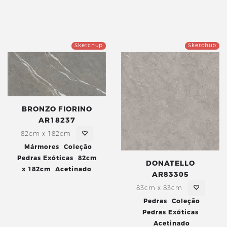
Sketchup
Sketchup
BRONZO FIORINO
AR18237
82cm x 182cm
Mármores
Coleção
Pedras Exóticas
82cm
DONATELLO
x 182cm
Acetinado
AR83305
83cm x 83cm
Pedras
Coleção
Pedras Exóticas
Acetinado