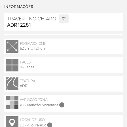
INFORMAÇÕES
TRAVERTINO CHIARO
ADR12281
FORMATO (CM)
62 cm x 121 cm
FACES
06 Faces
TEXTURA
ADR
VARIAÇÃO TONAL
V3 - Variação Moderada
i
LOCAL DE USO
LD - Alto Tráfego
i