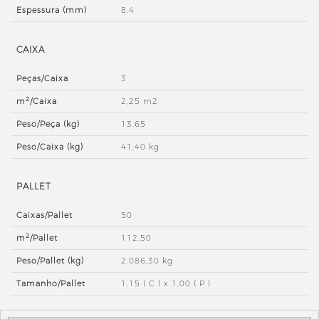
Espessura (mm)
8,4
CAIXA
Peças/Caixa
3
2
m
/Caixa
2,25 m2
Peso/Peça (kg)
13,65
Peso/Caixa (kg)
41,40 kg
PALLET
Caixas/Pallet
50
2
m
/Pallet
112,50
Peso/Pallet (kg)
2.086,30 kg
Tamanho/Pallet
1,15 ( C ) x 1,00 ( P )