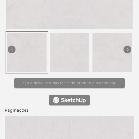
Faça o download das faces do produto clicando aqui.
Paginações
revious