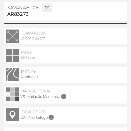
SAVANAH ICE
AR83273
FORMATO (CM)
83 cm x 83 cm
FACES
06 Faces
TEXTURA
Acetinado
VARIAÇÃO TONAL
V3 - Variação Moderada
i
LOCAL DE USO
LD - Alto Tráfego
i