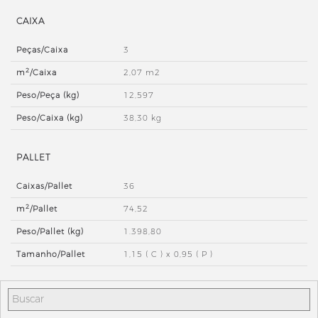
CAIXA
Peças/Caixa
3
2
m
/Caixa
2,07 m2
Peso/Peça (kg)
12,597
Peso/Caixa (kg)
38,30 kg
PALLET
Caixas/Pallet
36
2
m
/Pallet
74,52
Peso/Pallet (kg)
1.398,80
Tamanho/Pallet
1,15 ( C ) x 0,95 ( P )