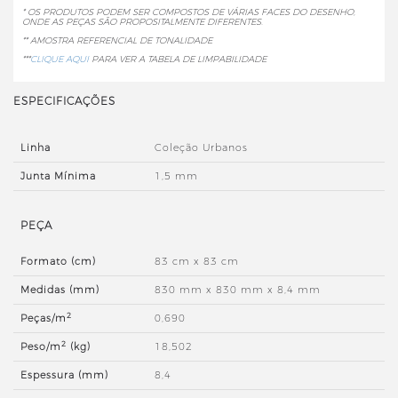
* OS PRODUTOS PODEM SER COMPOSTOS DE VÁRIAS FACES DO DESENHO,
ONDE AS PEÇAS SÃO PROPOSITALMENTE DIFERENTES.
** AMOSTRA REFERENCIAL DE TONALIDADE
***
CLIQUE AQUI
PARA VER A TABELA DE LIMPABILIDADE
ESPECIFICAÇÕES
Linha
Coleção Urbanos
Junta Mínima
1,5 mm
PEÇA
Formato (cm)
83 cm x 83 cm
Medidas (mm)
830 mm x 830 mm x 8,4 mm
2
Peças/m
0,690
2
Peso/m
(kg)
18,502
Espessura (mm)
8,4