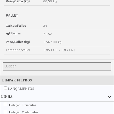
Peso/Caixa (kg)
60,50 kg
PALLET
Caixas/Pallet
24
2
m
/Pallet
71,52
Peso/Pallet (kg)
1.567,00 kg
Tamanho/Pallet
1,85 ( C ) x 1,03 ( P )
LIMPAR FILTROS
LANÇAMENTOS
LINHA
Coleção Elementos
Coleção Madeirados