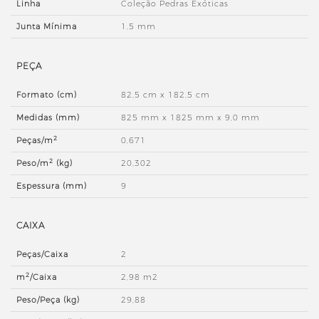
Linha
Coleção Pedras Exóticas
Junta Mínima
1,5 mm
PEÇA
Formato (cm)
82,5 cm x 182,5 cm
Medidas (mm)
825 mm x 1825 mm x 9,0 mm
2
Peças/m
0,671
2
Peso/m
(kg)
20,302
Espessura (mm)
9
CAIXA
Peças/Caixa
2
2
m
/Caixa
2,98 m2
Peso/Peça (kg)
29,88