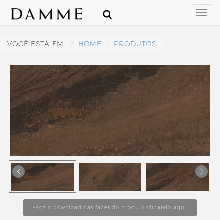
VOCÊ ESTÁ EM:
HOME
PRODUTOS
Faça o download das faces do produto clicando aqui.