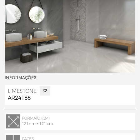
INFORMAÇÕES
LIMESTONE
AR24188
FORMATO (CM)
121 cm x 121 cm
FACES