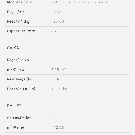
Medidas (mm)
620 mm x 1210 mm x 8,4 mm
2
Peças/m
1,333
2
Peso/m
(kg)
18,400
Espessura (mm)
8,4
CAIXA
Peças/Caixa
3
2
m
/Caixa
2,25 m2
Peso/Peça (kg)
13,65
Peso/Caixa (kg)
41,40 kg
PALLET
Caixas/Pallet
50
2
m
/Pallet
112,50