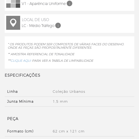
V1 - Aparência Uniforme
i
LOCAL DE USO
LC - Médio Tráfego
i
* OS PRODUTOS PODEM SER COMPOSTOS DE VÁRIAS FACES DO DESENHO,
ONDE AS PEÇAS SÃO PROPOSITALMENTE DIFERENTES.
** AMOSTRA REFERENCIAL DE TONALIDADE
***
CLIQUE AQUI
PARA VER A TABELA DE LIMPABILIDADE
ESPECIFICAÇÕES
Linha
Coleção Urbanos
Junta Mínima
1,5 mm
PEÇA
Formato (cm)
62 cm x 121 cm