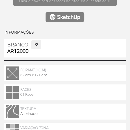
Faça o download das faces do produto clicando aqui.
INFORMAÇÕES
BRANCO
AR12000
FORMATO (CM)
62 cm x 121 cm
FACES
01 Face
TEXTURA
Acetinado
VARIAÇÃO TONAL