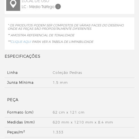
LOCAL DE USO
LC - Médio Tráfego
i
* OS PRODUTOS PODEM SER COMPOSTOS DE VÁRIAS FACES DO DESENHO,
ONDE AS PEÇAS SÃO PROPOSITALMENTE DIFERENTES.
** AMOSTRA REFERENCIAL DE TONALIDADE
***
CLIQUE AQUI
PARA VER A TABELA DE LIMPABILIDADE
ESPECIFICAÇÕES
Linha
Coleção Pedras
Junta Mínima
1,5 mm
PEÇA
Formato (cm)
62 cm x 121 cm
Medidas (mm)
620 mm x 1210 mm x 8,4 mm
2
Peças/m
1,333