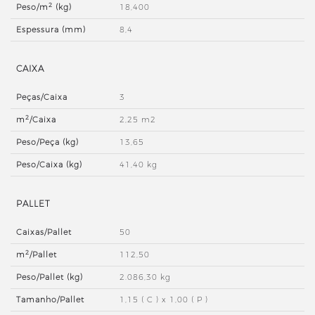
2
Peso/m
(kg)
18,400
Espessura (mm)
8,4
CAIXA
Peças/Caixa
3
2
m
/Caixa
2,25 m2
Peso/Peça (kg)
13,65
Peso/Caixa (kg)
41,40 kg
PALLET
Caixas/Pallet
50
2
m
/Pallet
112,50
Peso/Pallet (kg)
2.086,30 kg
Tamanho/Pallet
1,15 ( C ) x 1,00 ( P )