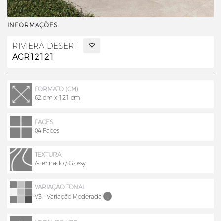
INFORMAÇÕES
RIVIERA DESERT
AGR12121
FORMATO (CM)
62 cm x 121 cm
FACES
04 Faces
TEXTURA
Acetinado / Glossy
VARIAÇÃO TONAL
V3 - Variação Moderada
i