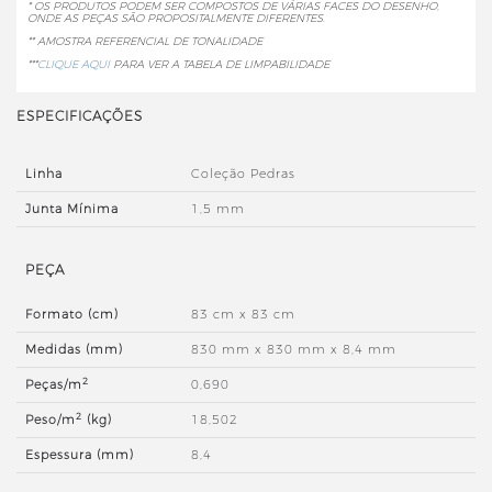
* OS PRODUTOS PODEM SER COMPOSTOS DE VÁRIAS FACES DO DESENHO,
ONDE AS PEÇAS SÃO PROPOSITALMENTE DIFERENTES.
** AMOSTRA REFERENCIAL DE TONALIDADE
***
CLIQUE AQUI
PARA VER A TABELA DE LIMPABILIDADE
ESPECIFICAÇÕES
Linha
Coleção Pedras
Junta Mínima
1,5 mm
PEÇA
Formato (cm)
83 cm x 83 cm
Medidas (mm)
830 mm x 830 mm x 8,4 mm
2
Peças/m
0,690
2
Peso/m
(kg)
18,502
Espessura (mm)
8,4