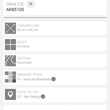
ONIX ICE
AR83105
FORMATO (CM)
83 cm x 83 cm
FACES
04 Faces
TEXTURA
Acetinado
VARIAÇÃO TONAL
V3 - Variação Moderada
i
LOCAL DE USO
LD - Alto Tráfego
i