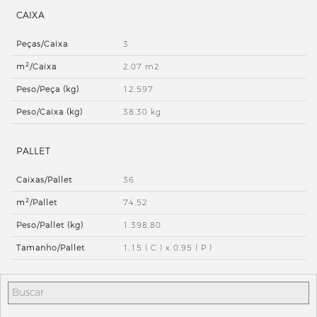
CAIXA
Peças/Caixa
3
2
m
/Caixa
2,07 m2
Peso/Peça (kg)
12,597
Peso/Caixa (kg)
38,30 kg
PALLET
Caixas/Pallet
36
2
m
/Pallet
74,52
Peso/Pallet (kg)
1.398,80
Tamanho/Pallet
1,15 ( C ) x 0,95 ( P )