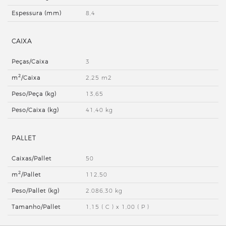
Espessura (mm)
8,4
CAIXA
Peças/Caixa
3
2
m
/Caixa
2,25 m2
Peso/Peça (kg)
13,65
Peso/Caixa (kg)
41,40 kg
PALLET
Caixas/Pallet
50
2
m
/Pallet
112,50
Peso/Pallet (kg)
2.086,30 kg
Tamanho/Pallet
1,15 ( C ) x 1,00 ( P )