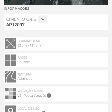
INFORMAÇÕES
CIMENTO GRIS
AR12097
FORMATO (CM)
62 cm x 121 cm
FACES
02 Faces
TEXTURA
Acetinado
VARIAÇÃO TONAL
V2 - Pouca Variação
i
LOCAL DE USO