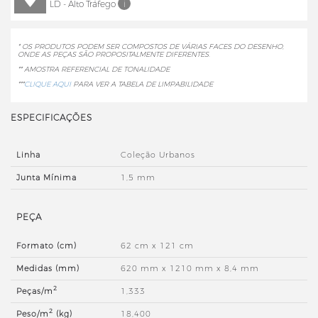
LD - Alto Tráfego
i
* OS PRODUTOS PODEM SER COMPOSTOS DE VÁRIAS FACES DO DESENHO,
ONDE AS PEÇAS SÃO PROPOSITALMENTE DIFERENTES.
** AMOSTRA REFERENCIAL DE TONALIDADE
***
CLIQUE AQUI
PARA VER A TABELA DE LIMPABILIDADE
ESPECIFICAÇÕES
Linha
Coleção Urbanos
Junta Mínima
1,5 mm
PEÇA
Formato (cm)
62 cm x 121 cm
Medidas (mm)
620 mm x 1210 mm x 8,4 mm
2
Peças/m
1,333
2
Peso/m
(kg)
18,400