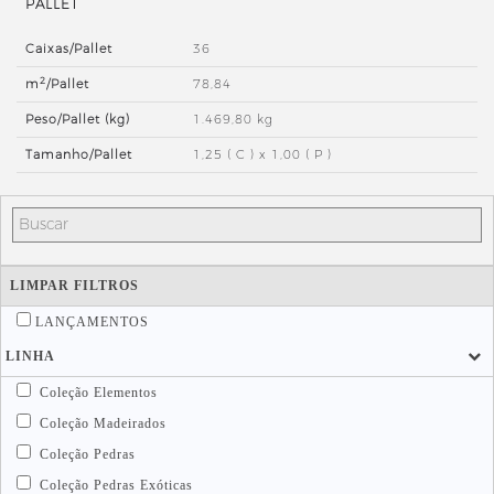
PALLET
Caixas/Pallet
36
2
m
/Pallet
78,84
Peso/Pallet (kg)
1.469,80 kg
Tamanho/Pallet
1,25 ( C ) x 1,00 ( P )
LIMPAR FILTROS
LANÇAMENTOS
LINHA
Coleção Elementos
Coleção Madeirados
Coleção Pedras
Coleção Pedras Exóticas