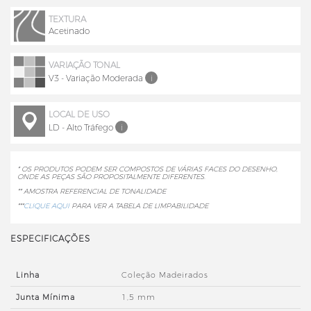
TEXTURA
Acetinado
VARIAÇÃO TONAL
V3 - Variação Moderada
i
LOCAL DE USO
LD - Alto Tráfego
i
* OS PRODUTOS PODEM SER COMPOSTOS DE VÁRIAS FACES DO DESENHO,
ONDE AS PEÇAS SÃO PROPOSITALMENTE DIFERENTES.
** AMOSTRA REFERENCIAL DE TONALIDADE
***
CLIQUE AQUI
PARA VER A TABELA DE LIMPABILIDADE
ESPECIFICAÇÕES
Linha
Coleção Madeirados
Junta Mínima
1,5 mm