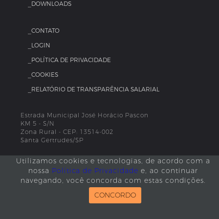
_DOWNLOADS
_CONTATO
_LOGIN
_POLÍTICA DE PRIVACIDADE
_COOKIES
_RELATÓRIO DE TRANSPARÊNCIA SALARIAL
Estrada Municipal José Horácio Pascon
KM 5 - S/N
Zona Rural - CEP: 13514-002
Santa Gertrudes/SP
+55 19 3545-8700
Utilizamos cookies e tecnologias, de acordo com a
nossa
Política de Privacidade
e, ao continuar
navegando, você concorda com estas condições.
CONCORDO